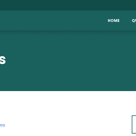
HOME
Q
s
ero